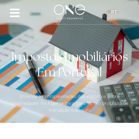
PT
Impostos Imobiliários
Em Portugal
Entenda as complexidades dos impostos sobre
propriedades no Algarve para garantir um processo de
transação tranquilo