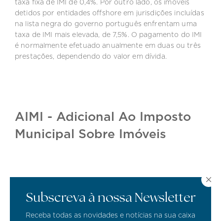
taxa fixa de IMI de 0,4%. Por outro lado, os imóveis
detidos por entidades offshore em jurisdições incluídas
na lista negra do governo português enfrentam uma
taxa de IMI mais elevada, de 7,5%. O pagamento do IMI
é normalmente efetuado anualmente em duas ou três
prestações, dependendo do valor em dívida.
AIMI - Adicional Ao Imposto
Municipal Sobre Imóveis
Além do Imposto Municipal sobre Imóveis (IMI), os
Subscreva à nossa Newsletter
proprietários de imóveis em Portugal podem estar
sujeitos ao Adicional de Imposto Municipal sobre
Receba todas as novidades e notícias na sua caixa
Imóveis (AIMI). O AIMI é um imposto anual que incide