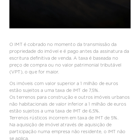
O IMT é cobrado no momento da transmissão da
propriedade do imóvel e é pago antes da assinatura da
escritura definitiva de venda. A taxa é baseada no
preço de compra ou no valor patrimonial tributável
(VPT), o que for maior.
Os imóveis com valor superior a 1 milhão de euros
estão sujeitos a uma taxa de IMT de 7,5%.
Os terrenos para construção e outros imóveis urbanos
não habitacionais de valor inferior a 1 milhão de euros
estão sujeitos a uma taxa de IMT de 6,5%.
Terrenos rústicos incorrem em taxa de IMT de 5%.
Na aquisição de imóvel através de aquisição de
participação numa empresa não residente, o IMT não
se aplica.