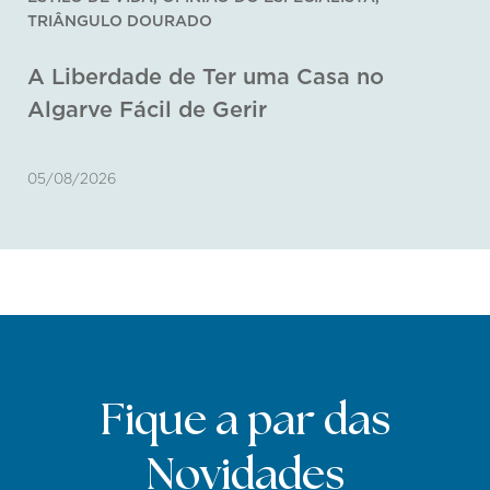
OURADO
Quando 
e de Ter uma Casa no
Naturalm
il de Gerir
09/07/2026
Fique a par das
Novidades