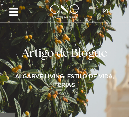
PT
Artigo de Blogue
ALGARVE LIVING
,
ESTILO DE VIDA
,
FÉRIAS