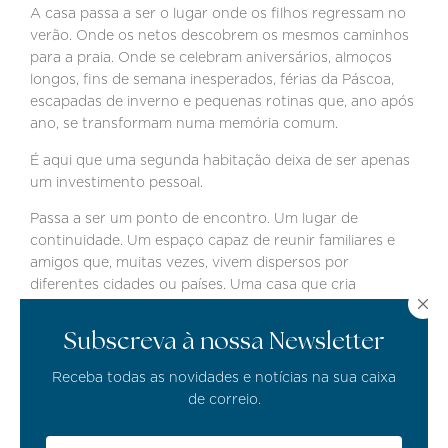
A casa passa a ser o lugar onde os filhos regressam no
verão. Onde os netos descobrem os mesmos caminhos
para a praia. Onde se celebram aniversários, almoços
longos, fins de semana inesperados, férias da Páscoa,
escapadas de inverno e pequenas rotinas que, ano após
ano, se transformam numa memória comum.
É aqui que uma segunda habitação deixa de ser apenas
um investimento pessoal.
Passa a ser um ponto de encontro. Um lugar de
continuidade. Um espaço capaz de reunir familiares e
amigos que, muitas vezes, vivem dispersos por
diferentes cidades ou países. Uma casa que cria
contexto para a convivência e dá forma a uma história
familiar própria.
Subscreva à nossa Newsletter
Para compradores de segmento elevado, esta é uma das
Receba todas as novidades e notícias na sua caixa
dimensões mais fortes do Algarve. A região oferece
de correio.
infraestrutura suficiente para tornar a propriedade
prática e segura, mas mantém carácter suficiente para a