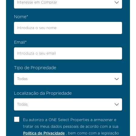
tornar pessoal.
Interesse em Comprar
Essa combinação é rara. E, por isso, valiosa.
Nome*
A Forma Discreta de Luxo que Define o Algarve
Email*
O luxo no Algarve é, muitas vezes, mais interessante
quando não precisa de se afirmar demasiado.
Não se resume à escala, ao design ou aos acabamentos.
Tipo de Propriedade
Está também na privacidade, na orientação solar, na luz
Todas
natural, nos jardins maduros, nos terraços, na relação
entre interior e exterior, na proximidade ao mar, na
Localização da Propriedade
facilidade com que se passa da casa para a praia, para o
golfe, para um jantar ou para uma caminhada na
Todas
natureza.
É um luxo menos ostensivo e mais vivido. Tomar o
Eu autorizo a ONE Select Properties a armazenar e
pequeno-almoço no exterior em janeiro. Abrir a casa ao
tratar os meus dados pessoais de acordo com a sua
fim da tarde. Caminhar junto à Ria Formosa. Nadar
Política de Privacidade
, bem como com a legislação