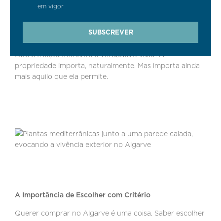
antes de começar o dia. Receber amigos sem
em vigor
formalidade excessiva. Sentir que a vida tem mais
espaço à sua volta.
SUBSCREVER
Para quem vem de contextos urbanos mais intensos,
este é frequentemente o verdadeiro valor. A
propriedade importa, naturalmente. Mas importa ainda
mais aquilo que ela permite.
A Importância de Escolher com Critério
Querer comprar no Algarve é uma coisa. Saber escolher