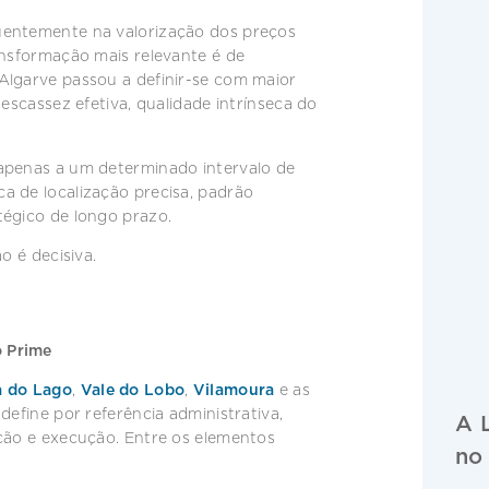
uentemente na valorização dos preços
ansformação mais relevante é de
Algarve passou a definir-se com maior
 escassez efetiva, qualidade intrínseca do
apenas a um determinado intervalo de
a de localização precisa, padrão
tégico de longo prazo.
o é decisiva.
o Prime
a do Lago
,
Vale do Lobo
,
Vilamoura
e as
define por referência administrativa,
A 
ação e execução. Entre os elementos
no 