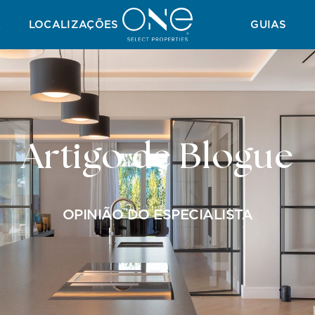
UIA DE PRAIAS
GUIA DE GOLF
GUIA DE IMPOSTOS
GUIA DE INV
A
LOCALIZAÇÕES
GUIAS
Artigo de Blogue
OPINIÃO DO ESPECIALISTA