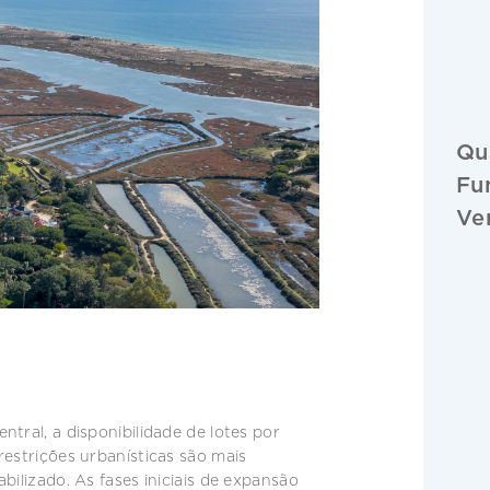
Qu
Fu
Ve
tral, a disponibilidade de lotes por
restrições urbanísticas são mais
bilizado. As fases iniciais de expansão